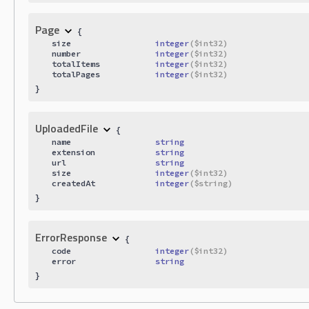
Page
{
size
integer
($
int32
)
number
integer
($
int32
)
totalItems
integer
($
int32
)
totalPages
integer
($
int32
)
}
UploadedFile
{
name
string
extension
string
url
string
size
integer
($
int32
)
createdAt
integer
($
string
)
}
ErrorResponse
{
code
integer
($
int32
)
error
string
}