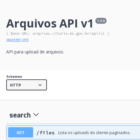
Arquivos API v1
1.3.0
[ Base URL: 
arquivos.vitoria.es.gov.br
/api/v1
 ]
swagger.yml
API para upload de arquivos.
Schemes
search
GET
/files
Lista os uploads do cliente paginados.