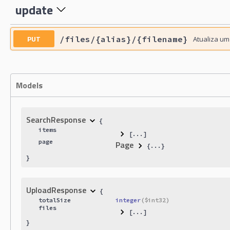
update
PUT
/files/{alias}/{filename}
Atualiza um
Models
SearchResponse
{
items
[...]
page
Page
{
...
}
}
UploadResponse
{
totalSize
integer
($
int32
)
files
[...]
}