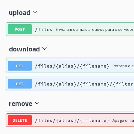
upload
POST
/files
Envia um ou mais arquivos para o servidor
download
GET
/files/{alias}/{filename}
Retorna o a
GET
/files/{alias}/{filename}/{filter
remove
DELETE
/files/{alias}/{filename}
Apaga um a